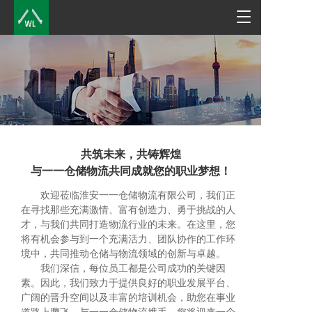
T
o
g
g
l
e
n
a
v
i
共筑未来，共铸辉煌
g
a
与一一仓储物流共同成就您的职业梦想！
t
       欢迎莅临淮安一一仓储物流有限公司，我们正
i
在寻找那些充满激情、富有创造力、勇于挑战的人
o
n
才，与我们共同打造物流行业的未来。在这里，您
将有机会参与到一个充满活力、团队协作的工作环
境中，共同推动仓储与物流领域的创新与卓越。
       我们深信，每位员工都是公司成功的关键因
素。因此，我们致力于提供良好的职业发展平台、
广阔的晋升空间以及丰富的培训机会，助您在事业