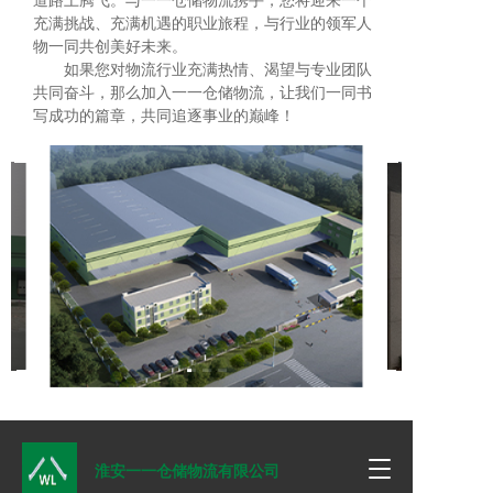
道路上腾飞。与一一仓储物流携手，您将迎来一个
充满挑战、充满机遇的职业旅程，与行业的领军人
物一同共创美好未来。                  
       如果您对物流行业充满热情、渴望与专业团队
共同奋斗，那么加入一一仓储物流，让我们一同书
写成功的篇章，共同追逐事业的巅峰！
T
淮安一一仓储物流有限公司
o